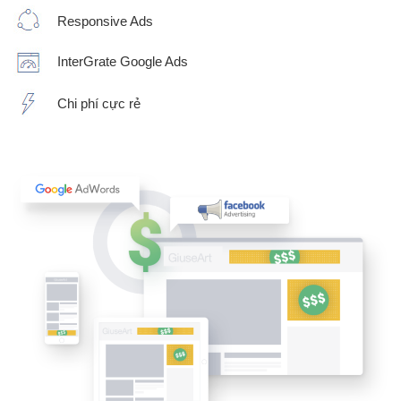
Responsive Ads
InterGrate Google Ads
Chi phí cực rẻ