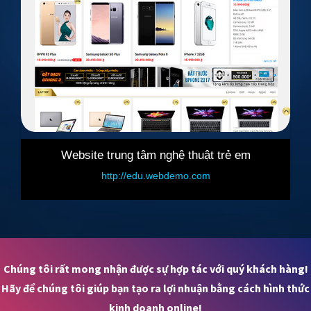
e trung tâm nghệ thuật trẻ em
Website b
http://edu.webdemo.com
http://sa
Chúng tôi rất mong nhận được sự hợp tác với quý khách hàng!
Hãy để chúng tôi giúp bạn tạo ra lợi nhuận bằng cách hình thức
kinh doanh online!