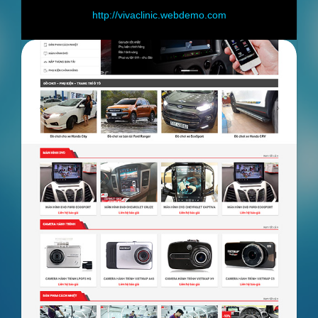
ttp://vivaclinic.webdemo.com
http://s