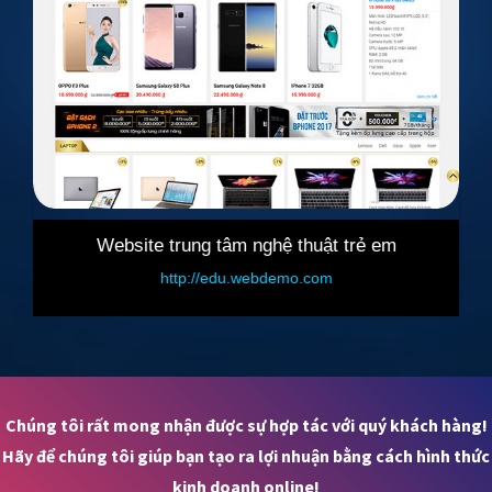
ệ thuật trẻ em
Website bán phụ tùng Ô-
emo.com
http://salecar.webdemo.com
Chúng tôi rất mong nhận được sự hợp tác với quý khách hàng!
Hãy để chúng tôi giúp bạn tạo ra lợi nhuận bằng cách hình thức
kinh doanh online!