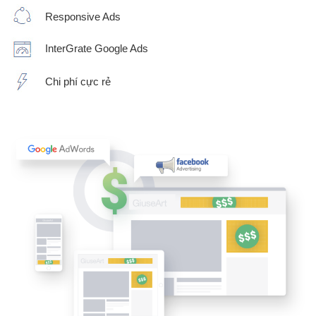
Responsive Ads
InterGrate Google Ads
Chi phí cực rẻ