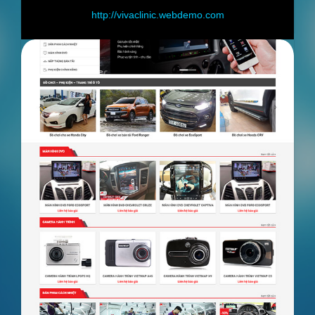
ebdemo.com
http://shop.webdemo.com