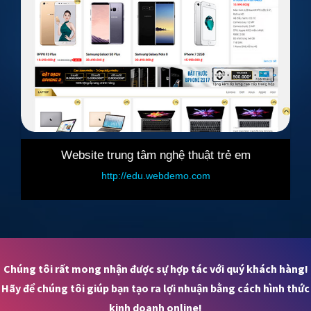
 nghệ thuật trẻ em
Website bán phụ tùn
.webdemo.com
http://salecar.webdem
Chúng tôi rất mong nhận được sự hợp tác với quý khách hàng!
Hãy để chúng tôi giúp bạn tạo ra lợi nhuận bằng cách hình thức
kinh doanh online!