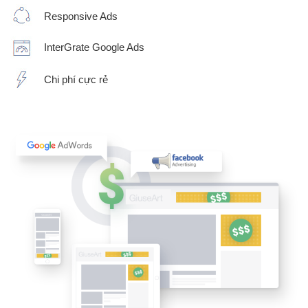
Responsive Ads
InterGrate Google Ads
Chi phí cực rẻ