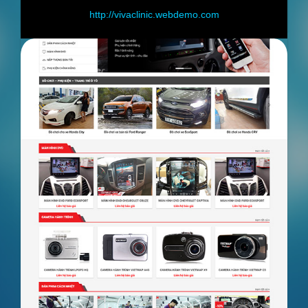
nic.webdemo.com
http://shop.webdemo