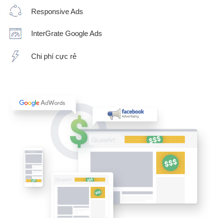
Responsive Ads
InterGrate Google Ads
Chi phí cực rẻ