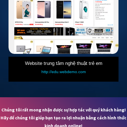
Website trung tâm nghệ thuật trẻ em
Web
http://edu.webdemo.com
ht
Chúng tôi rất mong nhận được sự hợp tác với quý khách hàng!
Hãy để chúng tôi giúp bạn tạo ra lợi nhuận bằng cách hình thức
kinh doanh online!