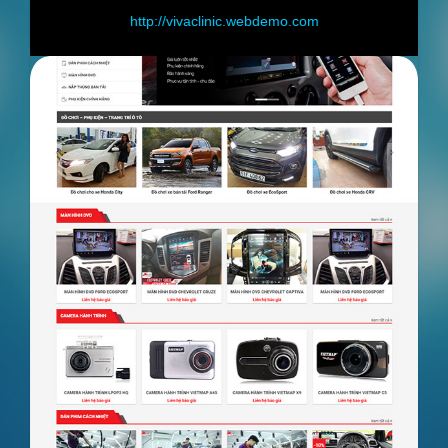
http://vivaclinic.webdemo.com
h