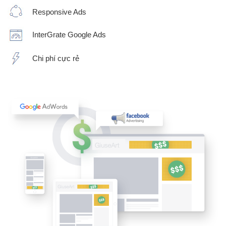
Responsive Ads
InterGrate Google Ads
Chi phí cực rẻ