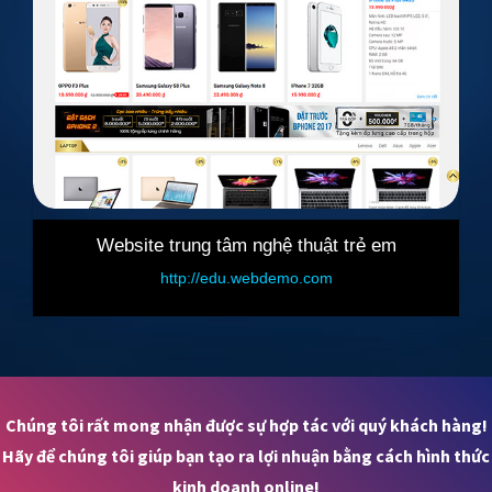
huật trẻ em
Website bán phụ tùng Ô-tô
.com
http://salecar.webdemo.com
Chúng tôi rất mong nhận được sự hợp tác với quý khách hàng!
Hãy để chúng tôi giúp bạn tạo ra lợi nhuận bằng cách hình thức
kinh doanh online!