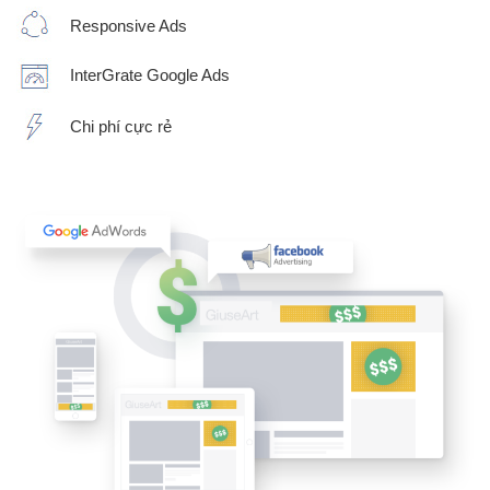
Responsive Ads
InterGrate Google Ads
Chi phí cực rẻ