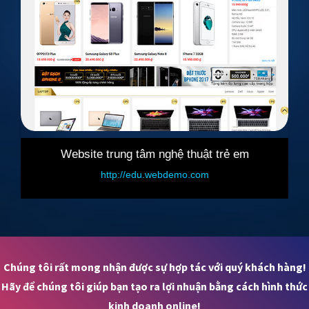
Website trung tâm nghệ thuật trẻ em
Web
http://edu.webdemo.com
ht
Chúng tôi rất mong nhận được sự hợp tác với quý khách hàng!
Hãy để chúng tôi giúp bạn tạo ra lợi nhuận bằng cách hình thức
kinh doanh online!