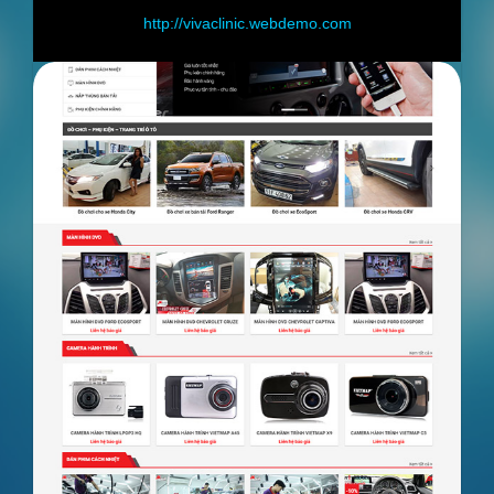
http://vivaclinic.webdemo.com
h