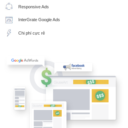
Responsive Ads
InterGrate Google Ads
Chi phí cực rẻ