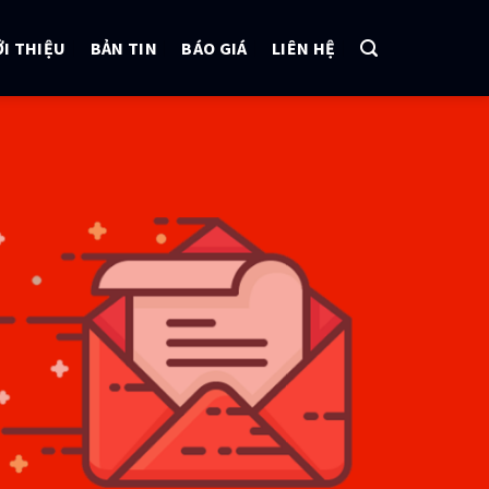
ỚI THIỆU
BẢN TIN
BÁO GIÁ
LIÊN HỆ