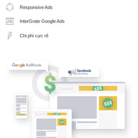
Responsive Ads
InterGrate Google Ads
Chi phí cực rẻ