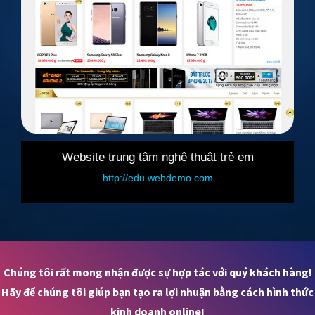
Website trung tâm nghệ thuật trẻ em
Web
http://edu.webdemo.com
ht
Chúng tôi rất mong nhận được sự hợp tác với quý khách hàng!
Hãy để chúng tôi giúp bạn tạo ra lợi nhuận bằng cách hình thức
kinh doanh online!