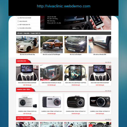
http://vivaclinic.webdemo.com
h