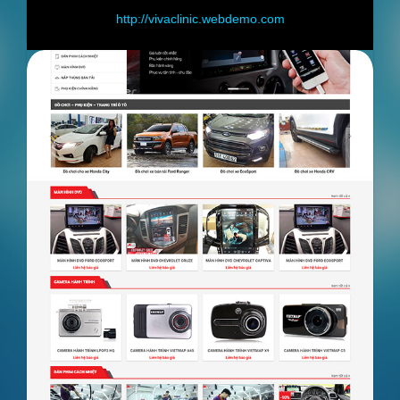
ivaclinic.webdemo.com
http://shop.we