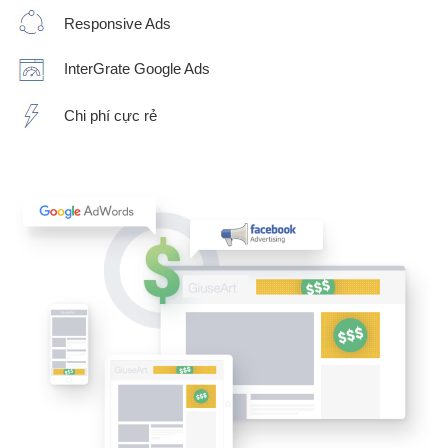
Responsive Ads
InterGrate Google Ads
Chi phí cực rẻ