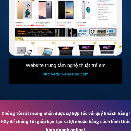
g tâm nghệ thuật trẻ em
Website bán phụ
//edu.webdemo.com
http://salecar.
Chúng tôi rất mong nhận được sự hợp tác với quý khách hàng!
Hãy để chúng tôi giúp bạn tạo ra lợi nhuận bằng cách hình thức
kinh doanh online!