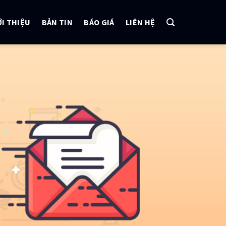
ỚI THIỆU
BẢN TIN
BÁO GIÁ
LIÊN HỆ