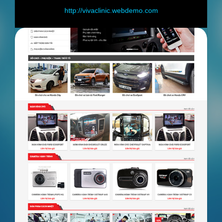
ttp://vivaclinic.webdemo.com
http://s