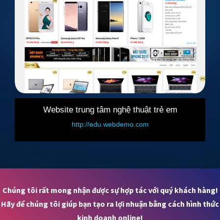
e trung tâm nghệ thuật trẻ em
Website b
http://edu.webdemo.com
http://sa
Chúng tôi rất mong nhận được sự hợp tác với quý khách hàng!
Hãy để chúng tôi giúp bạn tạo ra lợi nhuận bằng cách hình thức
kinh doanh online!