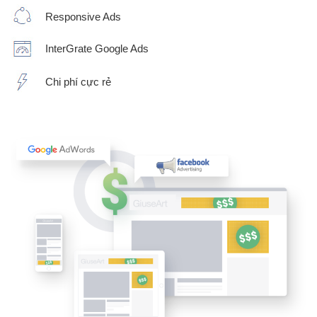
Responsive Ads
InterGrate Google Ads
Chi phí cực rẻ