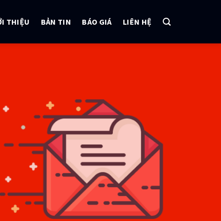
ỚI THIỆU
BẢN TIN
BÁO GIÁ
LIÊN HỆ