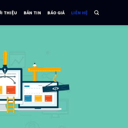
ỚI THIỆU
BẢN TIN
BÁO GIÁ
LIÊN HỆ