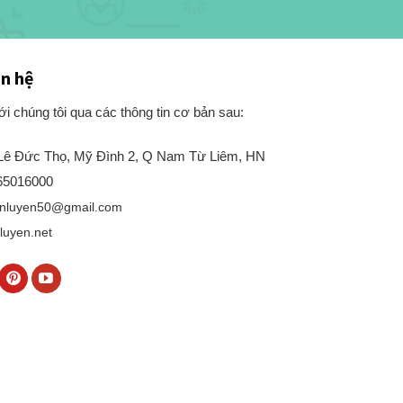
ên hệ
với chúng tôi qua các thông tin cơ bản sau:
2 Lê Đức Thọ, Mỹ Đình 2, Q Nam Từ Liêm, HN
965016000
anluyen50@gmail.com
luyen.net