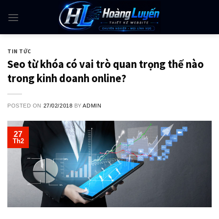
Skip
to
content
TIN TỨC
Seo từ khóa có vai trò quan trọng thế nào
trong kinh doanh online?
POSTED ON
27/02/2018
BY
ADMIN
27
Th2