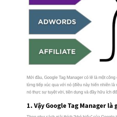
Mới đầu, Google Tag Manager có lẽ là một công 
từng tiếp xúc qua với nó (điều này hiển nhiên là 
nó thực sự tuyệt vời, tiện dụng và đầy hữu ích 
1. Vậy Google Tag Manager là g
Theo như cách giải thích “khó hiểu” của Google t