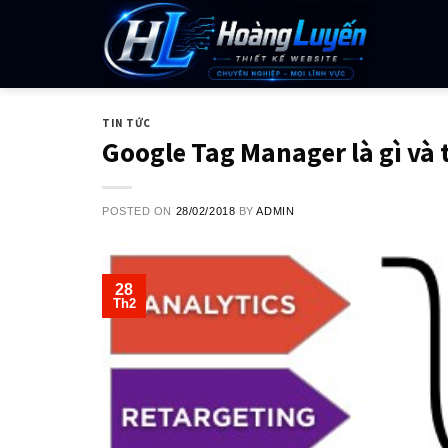
Skip
to
content
TIN TỨC
Google Tag Manager là gì và 
POSTED ON
28/02/2018
BY
ADMIN
28
Th2