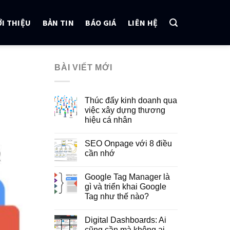
ỚI THIỆU
BẢN TIN
BÁO GIÁ
LIÊN HỆ
BÀI VIẾT MỚI
Thúc đẩy kinh doanh qua
việc xây dựng thương
hiệu cá nhân
SEO Onpage với 8 điều
cần nhớ
Google Tag Manager là
gì và triển khai Google
Tag như thế nào?
Digital Dashboards: Ai
cũng cần mà không ai