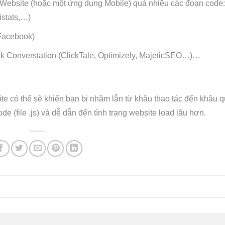
 Website (hoặc một ứng dụng Mobile) quá nhiều các đoạn code:
istats,…)
Facebook)
heck Converstation (ClickTale, Optimizely, MajeticSEO…)…
e có thể sẽ khiến bạn bị nhầm lẫn từ khâu thao tác đến khâu q
 (file .js) và dễ dẫn đến tình trạng website load lâu hơn.