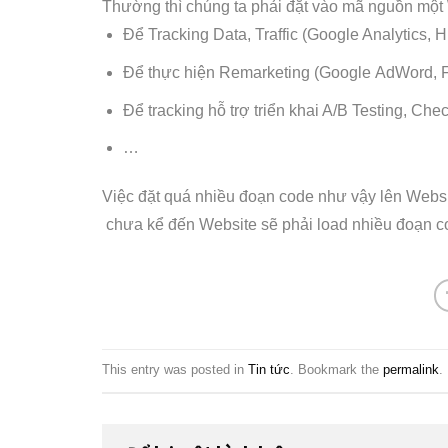
Thường thì chúng ta phải đặt vào mã nguồn một
Để Tracking Data, Traffic (Google Analytics, H
Để thực hiện Remarketing (Google AdWord, 
Để tracking hỗ trợ triển khai A/B Testing, C
…
Việc đặt quá nhiều đoạn code như vậy lên Websit
chưa kể đến Website sẽ phải load nhiều đoạn code
This entry was posted in
Tin tức
. Bookmark the
permalink
.