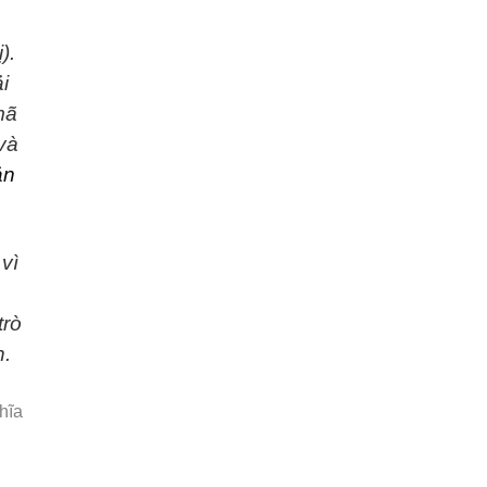
).
i
mã
và
ản
vì
trò
n.
hĩa